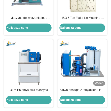
Maszyna do tworzenia lodu
ISO 5 Ton Flake Ice Machine z
płatkowego o pojemności 10 ton
zimną komorą
Najlepszą cenę
Najlepszą cenę
Wideo
OEM Przemysłowa maszyna
Łatwa obsługa 2 tony/dzień Flake
lodowa na płatki wody słodkiej z
Ice Maker Ice Maker
pojemnikiem lodowym
Najlepszą cenę
Najlepszą cenę