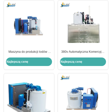
Maszyna do produkcji lodów z
380v Automatyczna Komercyjna
płatków wody słodkiej w
Maszyna do wytwarzania lodów
supermarketach Komercyjny
10 ton Wysokiej Wydajności
Najlepszą cenę
Najlepszą cenę
1000 kg/dzień