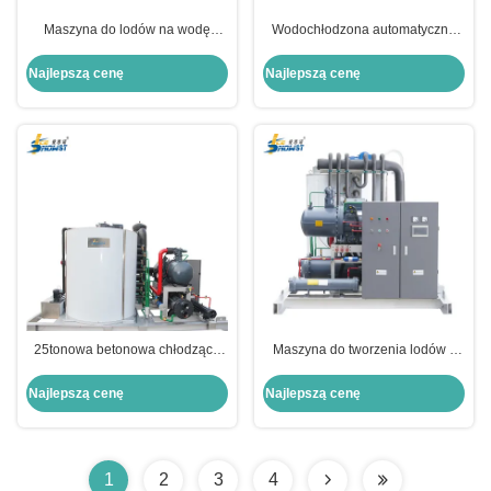
Maszyna do lodów na wodę
Wodochłodzona automatyczna
słodką o pojemności 5 ton 304 ze
30-tonowa maszyna do lodów
stali nierdzewnej 11,4 kW
płatkowych
Najlepszą cenę
Najlepszą cenę
25tonowa betonowa chłodząca
Maszyna do tworzenia lodów z
lodówka na wodę słodką z
płatków morskich o pojemności
pojemnikiem
20 ton do przetwarzania żywności
Najlepszą cenę
Najlepszą cenę
dla ryb, krewetek
1
2
3
4