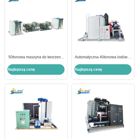
50tonowa maszyna do tworzenia
Automatyczna 40tonowa lodówka
lodów z płatków słodkowodnych
z wody morskiej do konserwacji
PLC do przetwarzania owoców
żywności
Najlepszą cenę
Najlepszą cenę
morza