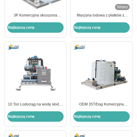
Wideo
3P Komercyjna skruszona
Maszyna lodowa z płatków ze
lodówka na płatki wody słodkiej
stali nierdzewnej Maszyna do
do supermarketów
przetwarzania chleba z płatkami z
Najlepszą cenę
Najlepszą cenę
lodu 500 kg/dzień
10 Ton Lodociąg na wodę słodką
ODM 35T/Dag Komercyjna
niskiej energii 3P 220V
maszyna do wytwarzania lodów
rybołówstwa
Najlepszą cenę
Najlepszą cenę